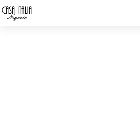
CASA Italia
Notre Menu
Visite virtuelle
Horaires d'ouverture
Mar – Ven : 09:00 – 19:00
Sam : 09:00 – 17:00
Dim – Lun : Fermé