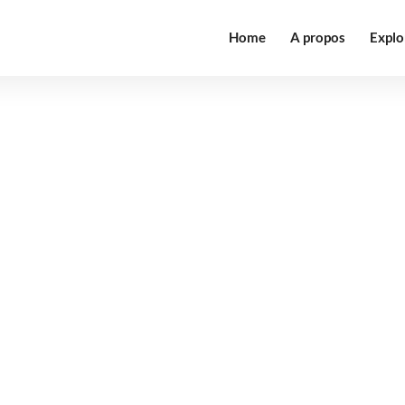
Home
A propos
Explo
Notre Menu
Visite virtuelle