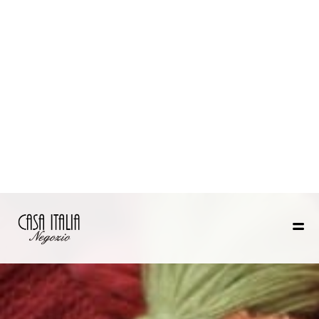
Uccle: Rue Vanderkindere 401
+32 2 218 38 96
Rhode: Waterloosesteenweg 127
+32 2 511 70 07