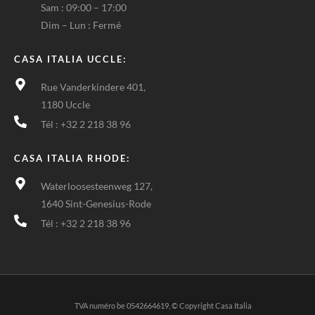
Sam : 09:00 – 17:00
Dim – Lun : Fermé
CASA ITALIA UCCLE:
Rue Vanderkindere 401,
1180 Uccle
Tél : +32 2 218 38 96
CASA ITALIA RHODE:
Waterloosesteenweg 127,
1640 Sint-Genesius-Rode
Tél : +32 2 218 38 96
TVA numéro be 0542664619, © Copyright Casa Italia