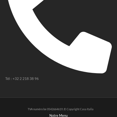
Tél : +32 2 218 38 96
TVA numéro be 0542664619, © Copyright Casa Italia
Notre Menu