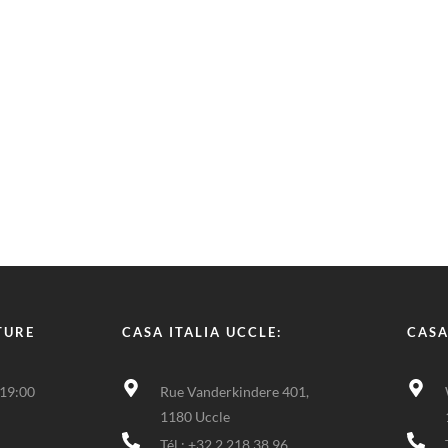
TURE
CASA ITALIA UCCLE:
CASA
 19:00
Rue Vanderkindere 401,
1180 Uccle
Tél : +32 2 218 38 96