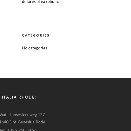
dolores et ea rebum.
CATEGORIES
No categories
 ITALIA RHODE:
Waterloosesteenweg 127,
1640 Sint-Genesius-Rode
Tél : +32 2 218 38 96