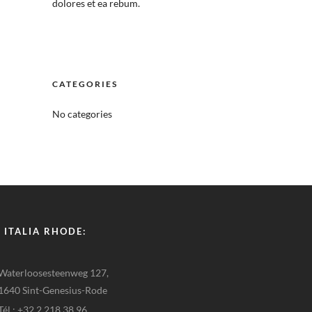
dolores et ea rebum.
CATEGORIES
No categories
 ITALIA RHODE:
Waterloosesteenweg 127,
1640 Sint-Genesius-Rode
Tél : +32 2 218 38 96