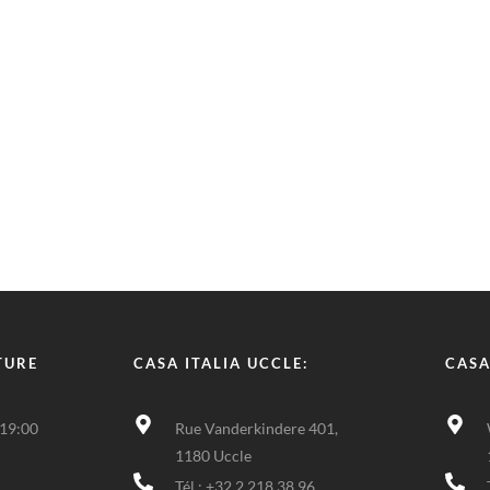
TURE
CASA ITALIA UCCLE:
CASA
 19:00
Rue Vanderkindere 401,
1180 Uccle
Tél : +32 2 218 38 96