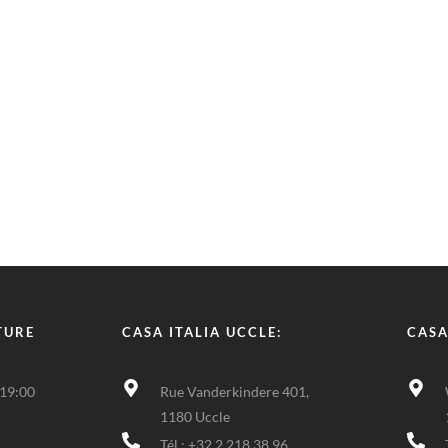
TURE
CASA ITALIA UCCLE:
CASA
 19:00
Rue Vanderkindere 401,
1180 Uccle
Tél : +32 2 218 38 96