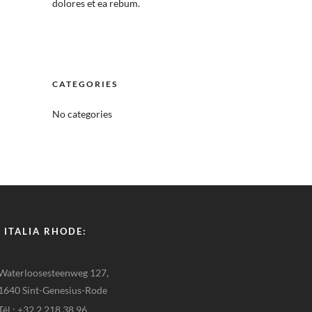
dolores et ea rebum.
CATEGORIES
No categories
 ITALIA RHODE:
Waterloosesteenweg 127,
1640 Sint-Genesius-Rode
Tél : +32 2 218 38 96