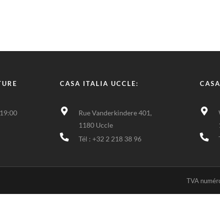
TURE
CASA ITALIA UCCLE:
CASA
 19:00
Rue Vanderkindere 401,
1180 Uccle
Tél : +32 2 218 38 96
TVA numéro