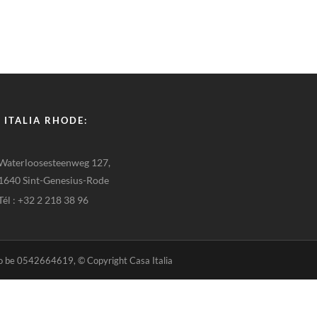
 ITALIA RHODE:
Waterloosesteenweg 127,
1640 Sint-Genesius-Rode
Tél : +32 2 218 38 96
 be 0542664619, © Copyright Casa Italia